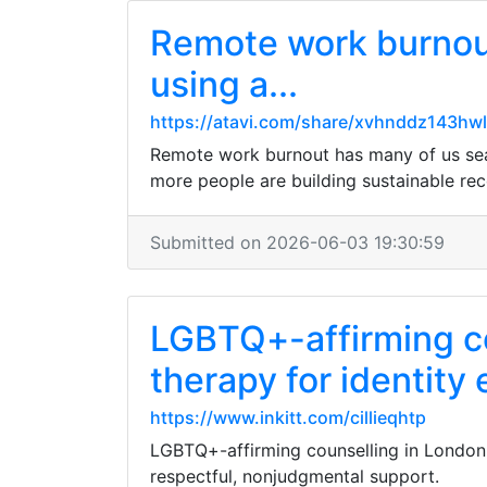
Remote work burnout
using a...
https://atavi.com/share/xvhnddz143hwl
Remote work burnout has many of us sear
more people are building sustainable reco
Submitted on 2026-06-03 19:30:59
LGBTQ+-affirming cou
therapy for identity 
https://www.inkitt.com/cillieqhtp
LGBTQ+-affirming counselling in London, O
respectful, nonjudgmental support.