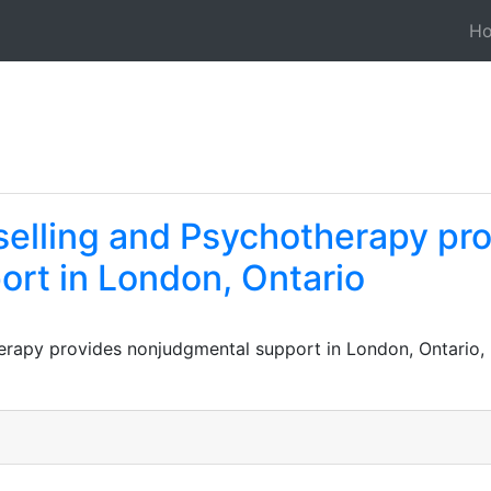
H
elling and Psychotherapy pr
rt in London, Ontario
rapy provides nonjudgmental support in London, Ontario, he