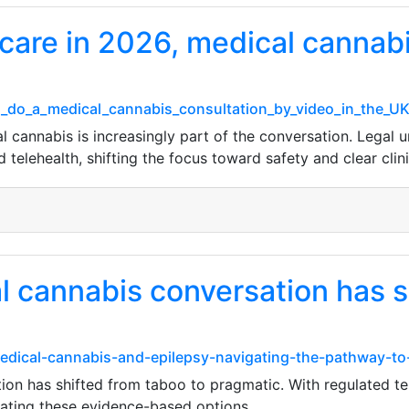
care in 2026, medical cannabi
_I_do_a_medical_cannabis_consultation_by_video_in_the_
 cannabis is increasingly part of the conversation. Legal u
telehealth, shifting the focus toward safety and clear clin
l cannabis conversation has s
edical-cannabis-and-epilepsy-navigating-the-pathway-to
ion has shifted from taboo to pragmatic. With regulated te
igating these evidence-based options