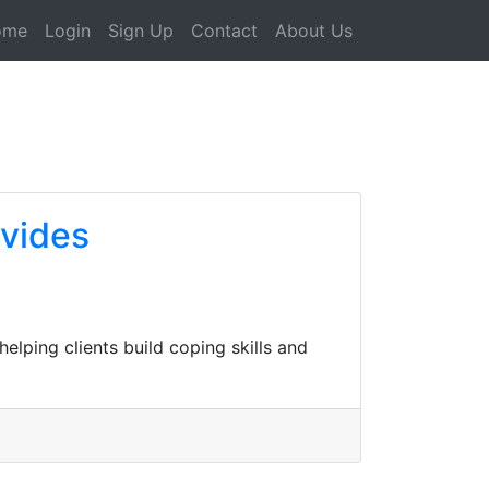
ome
Login
Sign Up
Contact
About Us
ovides
lping clients build coping skills and