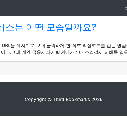
H
서비스는 어떤 모습일까요?
는 URL을 메시지로 보내 클릭하게 한 직후 악성코드를 심는 방
이다.그때 개인 금융지식이 빠져나가거나 소액결제 피해를 입을 
Copyright © Third Bookmarks 2026